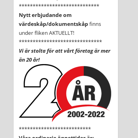
*****************************
Nytt erbjudande om
värdeskåp/dokumentskåp
finns
under fliken AKTUELLT!
******************************
Vi är stolta för att vårt företag är mer
än 20 år!
**************************
Våra ordinarie öppettider är: