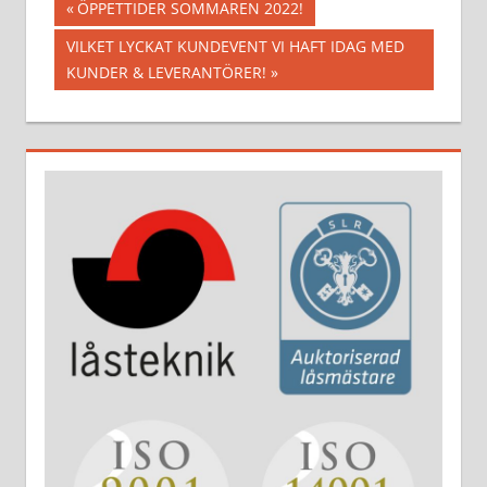
Inläggsnavigering
Föregående
ÖPPETTIDER SOMMAREN 2022!
inlägg:
Nästa
VILKET LYCKAT KUNDEVENT VI HAFT IDAG MED
inlägg:
KUNDER & LEVERANTÖRER!