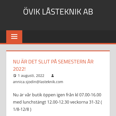
Hoppa
ÖVIK LÅSTEKNIK AB
till
innehåll
NU ÄR DET SLUT PÅ SEMESTERN ÅR
2022!
1 augusti, 2022
annica.sjodin@lasteknik.com
Aktuellt
Nu är vår butik öppen igen från kl 07.00-16.00
med lunchstängt 12.00-12.30 veckorna 31-32 (
1/8-12/8 )