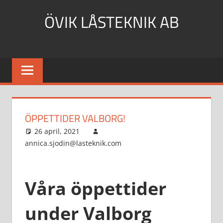
Hoppa
ÖVIK LÅSTEKNIK AB
till
innehåll
ÖPPETTIDER VALBORG!
26 april, 2021
annica.sjodin@lasteknik.com
Aktuellt
Våra öppettider
under Valborg