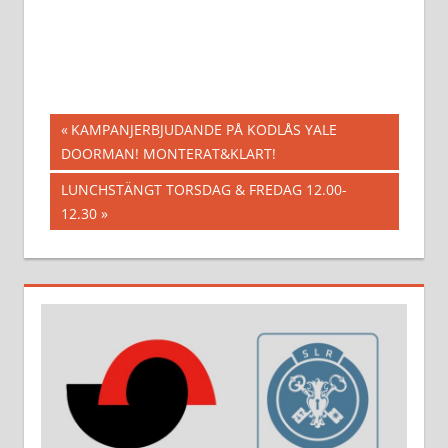
Inläggsnavigering
Föregående
KAMPANJERBJUDANDE PÅ KODLÅS YALE
inlägg:
DOORMAN! MONTERAT&KLART!
Nästa
LUNCHSTÄNGT TORSDAG & FREDAG 12.00-
inlägg:
12.30