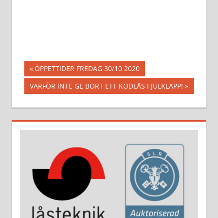
Inläggsnavigering
Föregående
ÖPPETTIDER FREDAG 30/10 2020
inlägg:
Nästa
VARFÖR INTE GE BORT ETT KODLÅS I JULKLAPP!
inlägg: