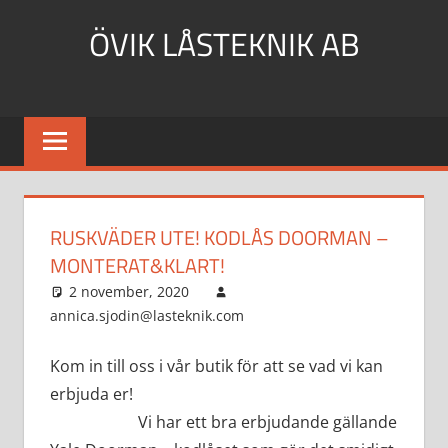
Hoppa
ÖVIK LÅSTEKNIK AB
till
innehåll
RUSKVÄDER UTE! KODLÅS DOORMAN –
MONTERAT&KLART!
2 november, 2020
annica.sjodin@lasteknik.com
Aktuellt
Kom in till oss i vår butik för att se vad vi kan
erbjuda er!
Vi har ett bra erbjudande gällande