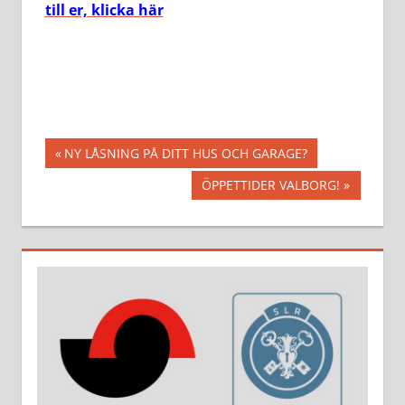
till er, klicka här
Inläggsnavigering
Föregående
NY LÅSNING PÅ DITT HUS OCH GARAGE?
inlägg:
Nästa
ÖPPETTIDER VALBORG!
inlägg: