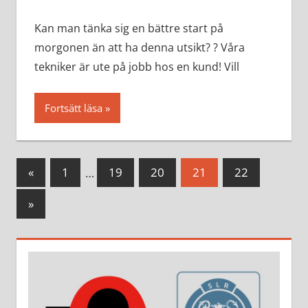
Kan man tänka sig en bättre start på
morgonen än att ha denna utsikt? ? Våra
tekniker är ute på jobb hos en kund! Vill
Fortsätt läsa
Inläggsnavigering
Föregående
«
1
…
19
20
21
22
Inlägg
Nästa
»
inlägg