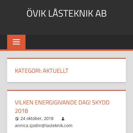
Hoppa
ÖVIK LÅSTEKNIK AB
till
innehåll
KATEGORI:
AKTUELLT
VILKEN ENERGIGIVANDE DAG! SKYDD
2018
24 oktober, 2018
annica.sjodin@lasteknik.com
Aktuellt